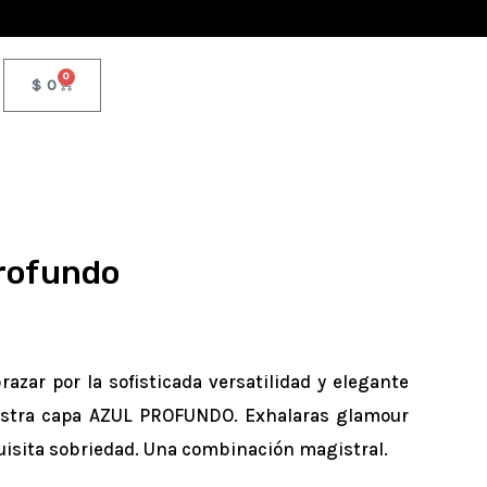
0
CART
$
0
rofundo
razar por la sofisticada versatilidad y elegante
estra capa AZUL PROFUNDO. Exhalaras glamour
uisita sobriedad. Una combinación magistral.