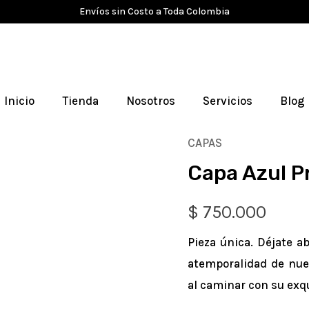
Envíos sin Costo a Toda Colombia
Inicio
Tienda
Nosotros
Servicios
Blog
CAPAS
Capa
Capa Azul P
Azul
Profundo
$
750.000
cantidad
Pieza única. Déjate ab
atemporalidad de nu
al caminar con su exq