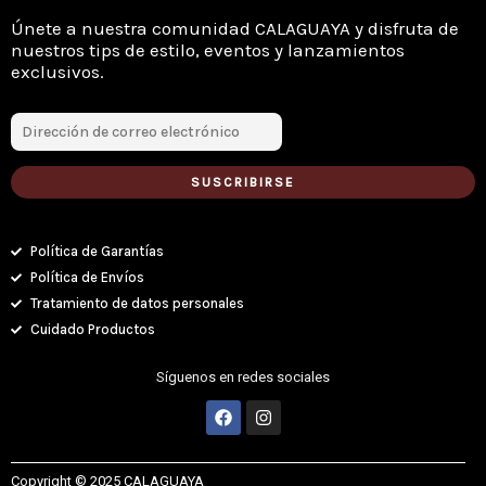
Únete a nuestra comunidad CALAGUAYA y disfruta de
nuestros tips de estilo, eventos y lanzamientos
exclusivos.
Política de Garantías
Política de Envíos
Tratamiento de datos personales
Cuidado Productos
Síguenos en redes sociales
F
I
a
n
c
s
e
t
b
a
Copyright © 2025 CALAGUAYA