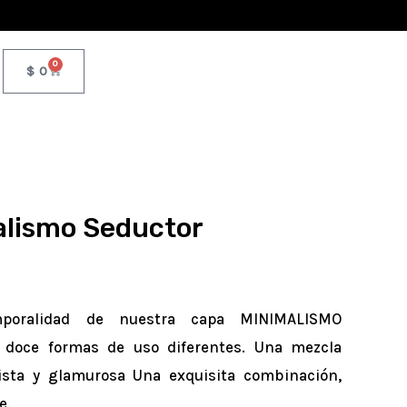
0
CART
$
0
lismo Seductor
emporalidad de nuestra capa MINIMALISMO
 doce formas de uso diferentes. Una mezcla
ista y glamurosa Una exquisita combinación,
e.