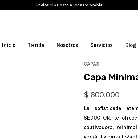
Envíos sin Costo a Toda Colombia
Inicio
Tienda
Nosotros
Servicios
Blog
CAPAS
Capa
Capa Minima
Minimalismo
Seductor
$
600.000
cantidad
La sofisticada at
SEDUCTOR, te ofrece
cautivadora, minimal
versátil y muy elegant