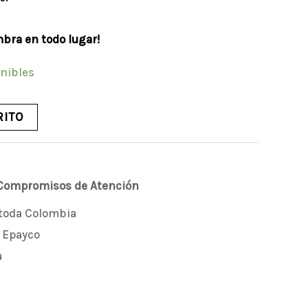
mbra en todo lugar!
onibles
RITO
 Compromisos de Atención
 toda Colombia
 Epayco
a